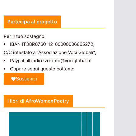
Partecipa al progetto
Per il tuo sostegno:
IBAN IT38R0760112100000006665272,
C/C intestato a "Associazione Voci Globali";
Paypal all'indirizzo: info@vociglobali.it
Oppure segui questo bottone:
Sostienici
I libri di AfroWomenPoetry