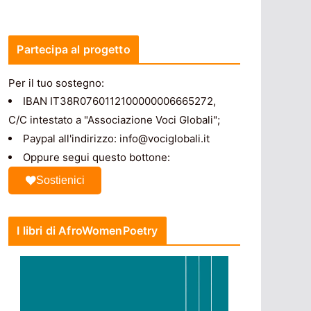
Partecipa al progetto
Per il tuo sostegno:
IBAN IT38R0760112100000006665272,
C/C intestato a "Associazione Voci Globali";
Paypal all'indirizzo: info@vociglobali.it
Oppure segui questo bottone:
Sostienici
I libri di AfroWomenPoetry