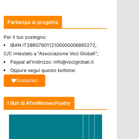
Partecipa al progetto
Per il tuo sostegno:
IBAN IT38R0760112100000006665272,
C/C intestato a "Associazione Voci Globali";
Paypal all'indirizzo: info@vociglobali.it
Oppure segui questo bottone:
Sostienici
I libri di AfroWomenPoetry