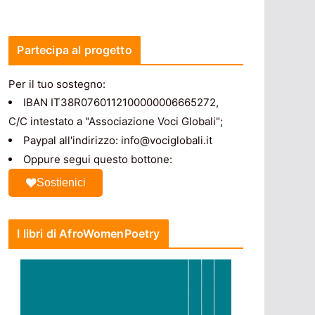
Partecipa al progetto
Per il tuo sostegno:
IBAN IT38R0760112100000006665272,
C/C intestato a "Associazione Voci Globali";
Paypal all'indirizzo: info@vociglobali.it
Oppure segui questo bottone:
Sostienici
I libri di AfroWomenPoetry