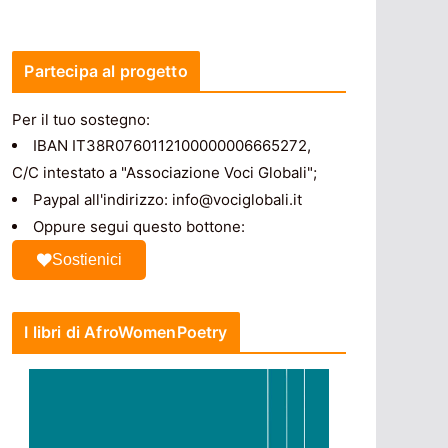
Partecipa al progetto
Per il tuo sostegno:
IBAN IT38R0760112100000006665272,
C/C intestato a "Associazione Voci Globali";
Paypal all'indirizzo: info@vociglobali.it
Oppure segui questo bottone:
Sostienici
I libri di AfroWomenPoetry