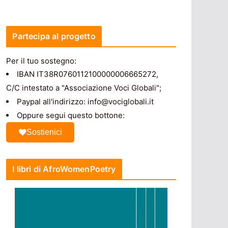
Partecipa al progetto
Per il tuo sostegno:
IBAN IT38R0760112100000006665272,
C/C intestato a "Associazione Voci Globali";
Paypal all'indirizzo: info@vociglobali.it
Oppure segui questo bottone:
Sostienici
I libri di AfroWomenPoetry