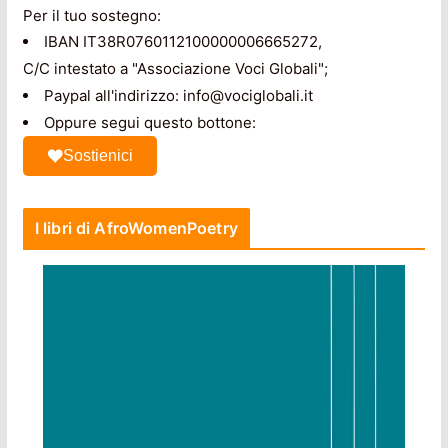
Per il tuo sostegno:
IBAN IT38R0760112100000006665272,
C/C intestato a "Associazione Voci Globali";
Paypal all'indirizzo: info@vociglobali.it
Oppure segui questo bottone:
Sostienici
I libri di AfroWomenPoetry