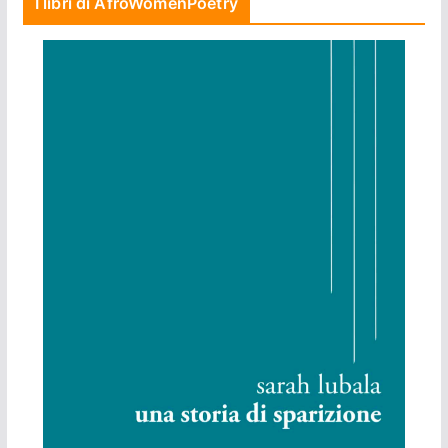
I libri di AfroWomenPoetry