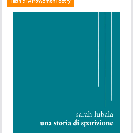
I libri di AfroWomenPoetry