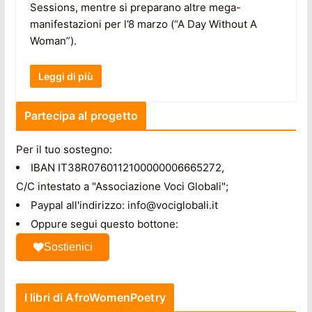
Sessions, mentre si preparano altre mega-
manifestazioni per l’8 marzo (“A Day Without A
Woman”).
Leggi di più
Partecipa al progetto
Per il tuo sostegno:
IBAN IT38R0760112100000006665272,
C/C intestato a "Associazione Voci Globali";
Paypal all'indirizzo: info@vociglobali.it
Oppure segui questo bottone:
Sostienici
I libri di AfroWomenPoetry