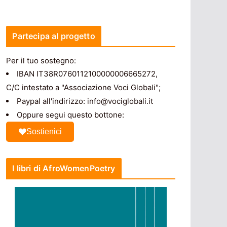
Partecipa al progetto
Per il tuo sostegno:
IBAN IT38R0760112100000006665272,
C/C intestato a "Associazione Voci Globali";
Paypal all'indirizzo: info@vociglobali.it
Oppure segui questo bottone:
Sostienici
I libri di AfroWomenPoetry