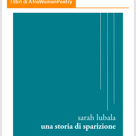
I libri di AfroWomenPoetry