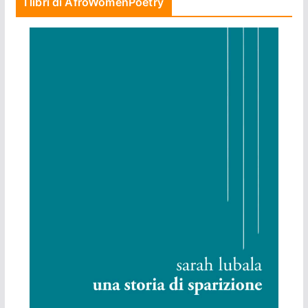
I libri di AfroWomenPoetry