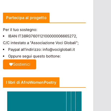
Partecipa al progetto
Per il tuo sostegno:
IBAN IT38R0760112100000006665272,
C/C intestato a "Associazione Voci Globali";
Paypal all'indirizzo: info@vociglobali.it
Oppure segui questo bottone:
Sostienici
I libri di AfroWomenPoetry