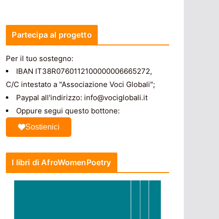
Partecipa al progetto
Per il tuo sostegno:
IBAN IT38R0760112100000006665272,
C/C intestato a "Associazione Voci Globali";
Paypal all'indirizzo: info@vociglobali.it
Oppure segui questo bottone:
Sostienici
I libri di AfroWomenPoetry