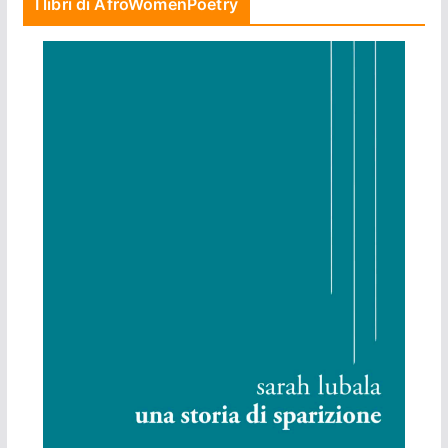
I libri di AfroWomenPoetry