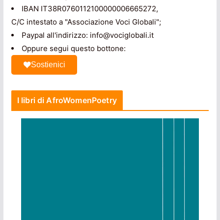
IBAN IT38R0760112100000006665272,
C/C intestato a "Associazione Voci Globali";
Paypal all'indirizzo: info@vociglobali.it
Oppure segui questo bottone:
Sostienici
I libri di AfroWomenPoetry