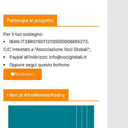
Partecipa al progetto
Per il tuo sostegno:
IBAN IT38R0760112100000006665272,
C/C intestato a "Associazione Voci Globali";
Paypal all'indirizzo: info@vociglobali.it
Oppure segui questo bottone:
Sostienici
I libri di AfroWomenPoetry