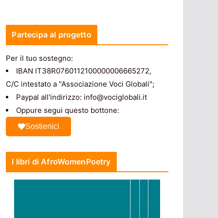
Partecipa al progetto
Per il tuo sostegno:
IBAN IT38R0760112100000006665272,
C/C intestato a "Associazione Voci Globali";
Paypal all'indirizzo: info@vociglobali.it
Oppure segui questo bottone:
Sostienici
I libri di AfroWomenPoetry