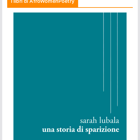
I libri di AfroWomenPoetry