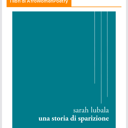
I libri di AfroWomenPoetry