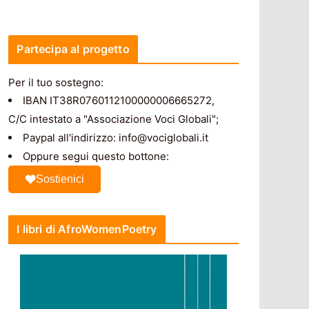
Partecipa al progetto
Per il tuo sostegno:
IBAN IT38R0760112100000006665272,
C/C intestato a "Associazione Voci Globali";
Paypal all'indirizzo: info@vociglobali.it
Oppure segui questo bottone:
Sostienici
I libri di AfroWomenPoetry