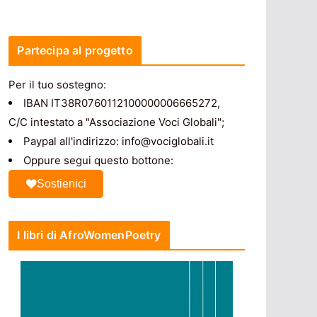
Partecipa al progetto
Per il tuo sostegno:
IBAN IT38R0760112100000006665272,
C/C intestato a "Associazione Voci Globali";
Paypal all'indirizzo: info@vociglobali.it
Oppure segui questo bottone:
Sostienici
I libri di AfroWomenPoetry