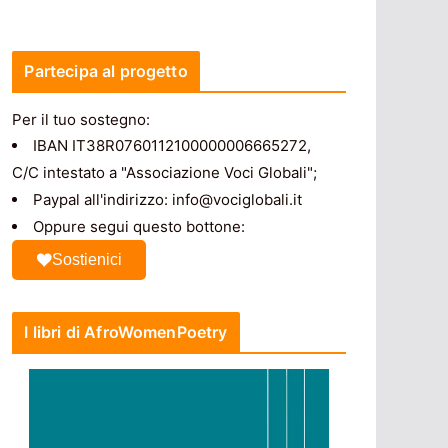
Partecipa al progetto
Per il tuo sostegno:
IBAN IT38R0760112100000006665272,
C/C intestato a "Associazione Voci Globali";
Paypal all'indirizzo: info@vociglobali.it
Oppure segui questo bottone:
Sostienici
I libri di AfroWomenPoetry