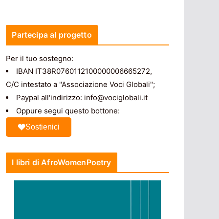
Partecipa al progetto
Per il tuo sostegno:
IBAN IT38R0760112100000006665272,
C/C intestato a "Associazione Voci Globali";
Paypal all'indirizzo: info@vociglobali.it
Oppure segui questo bottone:
Sostienici
I libri di AfroWomenPoetry