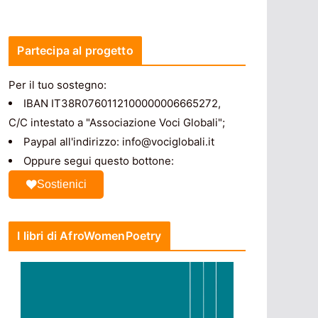
Partecipa al progetto
Per il tuo sostegno:
IBAN IT38R0760112100000006665272,
C/C intestato a "Associazione Voci Globali";
Paypal all'indirizzo: info@vociglobali.it
Oppure segui questo bottone:
Sostienici
I libri di AfroWomenPoetry