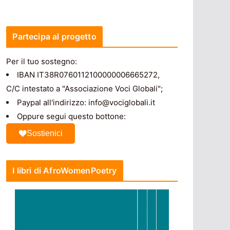
Partecipa al progetto
Per il tuo sostegno:
IBAN IT38R0760112100000006665272,
C/C intestato a "Associazione Voci Globali";
Paypal all'indirizzo: info@vociglobali.it
Oppure segui questo bottone:
Sostienici
I libri di AfroWomenPoetry