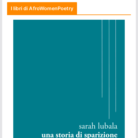
I libri di AfroWomenPoetry