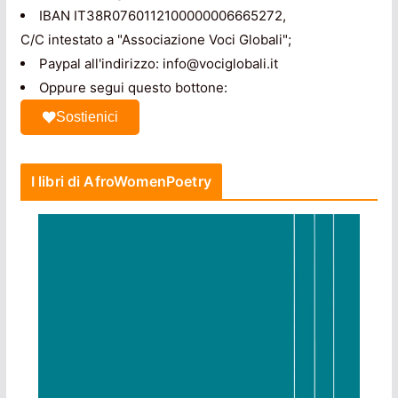
IBAN IT38R0760112100000006665272,
C/C intestato a "Associazione Voci Globali";
Paypal all'indirizzo: info@vociglobali.it
Oppure segui questo bottone:
Sostienici
I libri di AfroWomenPoetry