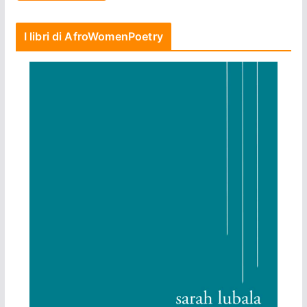
I libri di AfroWomenPoetry