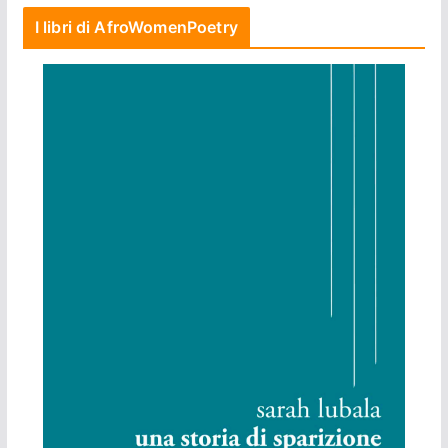
I libri di AfroWomenPoetry